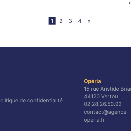
1
2
3
4
»
Opéria
15 rue Aristide Bri
44120 Vertou
olitique de confidentialité
02.28.26.50.92
contact@agence-
operia.fr