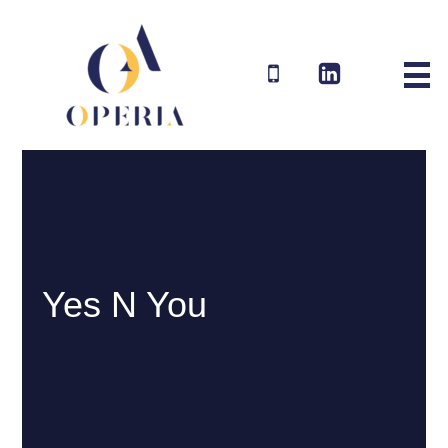
Aller
au
contenu
Yes N You